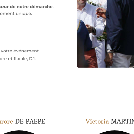
 cœur de notre démarche
,
 moment unique.
re votre événement
re et florale, DJ,
rore
DE PAEPE
Victoria
MARTI