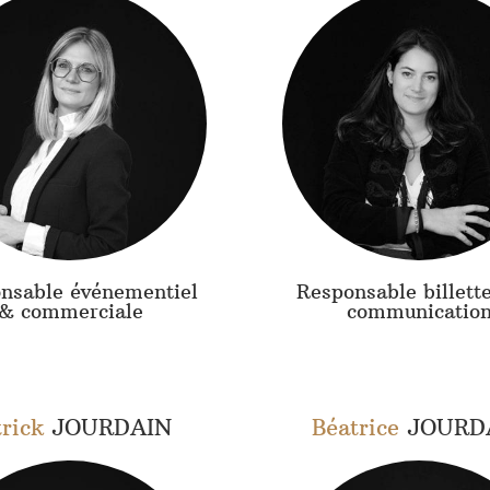
nsable événementiel
Responsable billett
& commerciale
communicatio
trick
JOURDAIN
Béatrice
JOURD